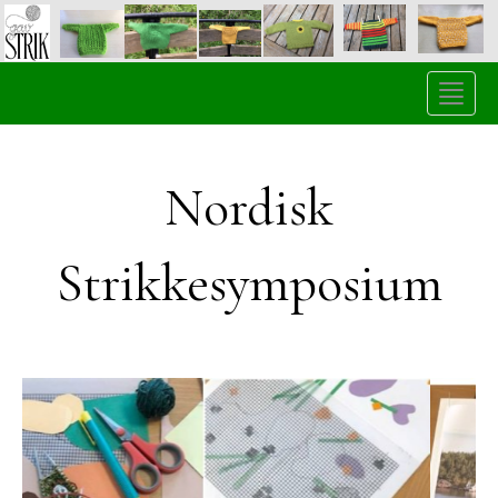
Toggle
naviga
Nordisk
Strikkesymposium
Forrige
Næst