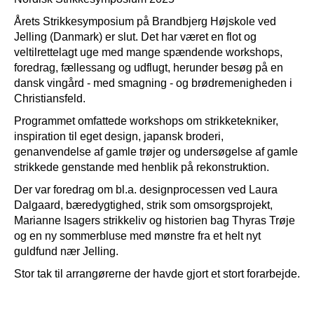
Nordisk Strikkesymposium 2025
Årets Strikkesymposium på Brandbjerg Højskole ved
Jelling (Danmark) er slut. Det har været en flot og
veltilrettelagt uge med mange spændende workshops,
foredrag, fællessang og udflugt, herunder besøg på en
dansk vingård - med smagning - og brødremenigheden i
Christiansfeld.
Programmet omfattede workshops om strikketekniker,
inspiration til eget design, japansk broderi,
genanvendelse af gamle trøjer og undersøgelse af gamle
strikkede genstande med henblik på rekonstruktion.
Der var foredrag om bl.a. designprocessen ved Laura
Dalgaard, bæredygtighed, strik som omsorgsprojekt,
Marianne Isagers strikkeliv og historien bag Thyras Trøje
og en ny sommerbluse med mønstre fra et helt nyt
guldfund nær Jelling.
Stor tak til arrangørerne der havde gjort et stort forarbejde.