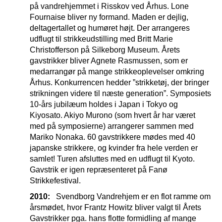
på vandrehjemmet i Risskov ved Århus. Lone
Fournaise bliver ny formand. Maden er dejlig,
deltagertallet og humøret højt. Der arrangeres
udflugt til strikkeudstilling med Britt Marie
Christofferson på Silkeborg Museum. Årets
gavstrikker bliver Agnete Rasmussen, som er
medarrangør på mange strikkeoplevelser omkring
Århus. Konkurrencen hedder ”strikketøj, der bringer
strikningen videre til næste generation”. Symposiets
10-års jubilæum holdes i Japan i Tokyo og
Kiyosato. Akiyo Murono (som hvert år har været
med på symposierne) arrangerer sammen med
Mariko Nonaka. 60 gavstrikkere mødes med 40
japanske strikkere, og kvinder fra hele verden er
samlet! Turen afsluttes med en udflugt til Kyoto.
Gavstrik er igen repræsenteret på Fanø
Strikkefestival.
2010:
Svendborg Vandrehjem er en flot ramme om
årsmødet, hvor Frantz Howitz bliver valgt til Årets
Gavstrikker pga. hans flotte formidling af mange