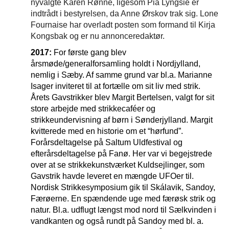
nyvalgte Karen Rønne, ligesom Pia
Lyngsie er
indtrådt i bestyrelsen, da Anne Ørskov trak sig. Lone
Fournaise har overladt posten som formand til Kirja
Kongsbak og er nu annonceredaktør.
2017:
For første gang blev
årsmøde/generalforsamling holdt i Nordjylland,
nemlig i Sæby. Af samme grund var bl.a. Marianne
Isager inviteret til at fortælle om sit liv med strik.
Årets Gavstrikker blev Margit Bertelsen, valgt for sit
store arbejde med strikkecaféer og
strikkeundervisning af børn i Sønderjylland. Margit
kvitterede med en historie om et “hørfund”.
Forårsdeltagelse på Saltum Uldfestival og
efterårsdeltagelse på Fanø. Her var vi begejstrede
over at se strikkekunstværket Kuldsejlinger, som
Gavstrik havde leveret en mængde UFOer til.
Nordisk Strikkesymposium gik til Skálavik, Sandoy,
Færøerne. En spændende uge med færøsk strik og
natur. Bl.a. udflugt længst mod nord til Sælkvinden i
vandkanten og også rundt på Sandoy med bl. a.