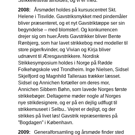
Strikkefestival afholdes, og vi er med.
2008:
Årsmødet holdes på kursuscentret Skt.
Helene i Tisvilde. Gavstriksmykket med pindemåler
bliver præsenteret, og et nyt Gavstriktæppe ser sin
begyndelse – med blomster!. Og konkurrencen
drejer sig om huer.Årets Gavstrikker bliver Bente
Rønbjerg, som har lavet strikkebog med modeller til
store piger/kvinder, og Vivian og Kirja bliver
udnævnt til Æresgavstrikkere. Nordisk
Strikkesymposium holdes i Norge på Rødde
Folkehøgskole ved Trondheim. Inge Nielsen, Sidsel
Skjelfjord og Magnhild Talleraas trækker læsset.
Sidsel og Annichen fortæller om deres mor,
Annichen Sibbern Bøhn, som lavede Norges første
strikkebøger. Deltagerne møder nogle af Norges
nye strikdesignere, og er på en dejlig udflugt til
strikkemuseet i Selbu.. Vejret er dejligt, og der
strikkes på livet løs! Gavstrik repræsenteres på
”Bogdagen” i København.
2009:
Generalforsamling og årsmøde finder sted