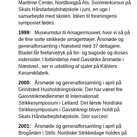
Maritime Center, Nordborgpå Als. Sommerkursus på
Skals Håndarbejdshøjskole i juni, en uge i
samarbejde med skolen. Idéen til foreningens
symposiet fødes.
1999:
Museumstur til Amagermuseet, hvor vi så på
de fine sorte strikkede amagertrøjer. Årsmøde og
generalforsamling i Næstved med 37 deltagere.
Bladet får firefarvetryk på for- og bagside og disses
indersider. I forbindelse med Gavstriks årsmøde i
Næstved , ser vi udstilling af sjaler på Kählers
Keramikfabrik.
2000:
Årsmøde og generalforsamling i april på
Grindsted Husholdningsskole. Der har været fire
Gasvstrikmedlemmer til Internationalt
Strikkesymposium i Letland. Det første Nordiske
Strikkesymposium i Gavstrikregi bliver holdt på
Skals Håndarbejdshøjskole. Stor succes!
2001:
Årsmøde og generalforsamling i april på
Brogården i Strib. Nordiske Strikkedage holdes på