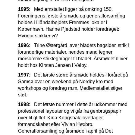
1995:
Medlemstallet ligger på omkring 150.
Foreningens første årsmøde og generalforsamling
holdes i Håndarbejdets Fremmes lokaler i
København. Hanne Pjedsted holder foredraget:
Hvorfor strikker vi?
1996:
Trine Østergård laver bladets bagsider, strik i
forunderlige materialer, hendes mand tegner
morsomme striktegninger til bladet. Årsmødet bliver
holdt hos Kirsten Jensen i Valby.
1997:
Det første større årsmøde holdes i foråret på
Samsø over en weekend på Nordby kro med
workshops og foredrag m.m. Medlemstallet stiger
støt.
1998:
Det første nummer i dette år udkommer med
professionel layouter og vi går fra genbrugspapir
over til glittet. Kirja Kongsbak overtager
formandskabet efter Vivian Høxbro.
Generalforsamling og årsmøde i april på Det