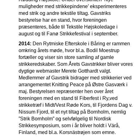
muligheder med strikkepindene’ eksperimenteres
med strik og andre tekstile tiltag. Gavstriks
bestyrelse har en stand, hvor foreningen
præsenteres, både til Tekstile Højskoledage i
august og til Fanø Strikkefestival i september.
2014:
Den Rytmiske Efterskole i Båring er rammen
omkring årets møde, hvor bl.a. Bodil Moestrup
fortæller og viser sin store samling af gamle
strikkeredskaber. Som Årets Gavstrikker bliver vores
dygtige webmaster Merete Gotthardt valgt.
Medlemmer af Gavstrik bidrager med strikkerier ved
arrangementet Knitting Peace på Østre Gasværk i
maj. Bestyrelsen repræsenter hen over året
foreningen med en stand til Fiberfest i Ry,ved
strikketræf i Midt/Vest Røde Kors, til Fjordens Dag v.
Nissum Fjord, til et nyt tiltag på Bornholm, nemlig
”Strik Bornholm” og selvfølgelig til Nordisk
Strikkesymposium, som i år bliver holdt i Värå,
Finland, med bl.a. Korsnästrøjen som emne.