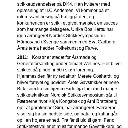
strikkeudsendelser på DK4. Han kvitterer med
oplæsning af H.C.Andersen! Vi kommer på et
interessant besøg på Fattiggården, og
konkurrencen er strik i et givet mønster, en succes
som har mange deltagere. Ulrika Bos Kerttu har
igen arrangeret Nordisk Strikkesymposium i
Härnösand i Sverige sammen med Eva Carlborg.
Årets tema hedder Folkekunst og Farve.
2011:
Korsør er stedet for Årsmøde og
Generalforsamling under temaet Wellnes. Her bliver
strikket på pinde nr 50 i skøn forening.
Hjemmesiden får ny redaktør, Merete Gotthardt, og
bliver fornyet og udvidet. Årets Gavstrikker er Irene
Birk, som fra sin hjemmeside hjælper med mange
strikketeknikker. Nordisk Strikkesymposium går til
Færøerne hvor Kirja Kongsbak og Arni Brattaberg,
ejer af garnfirmaet Sirri, har arrangeret. Færøerne
viser sig fra sin bedste side, og natur og kultur går
op i en højere enhed. Fra får til uld til garn. Fanø
Strikkefestival er et must for mange Gavstrikkere, og