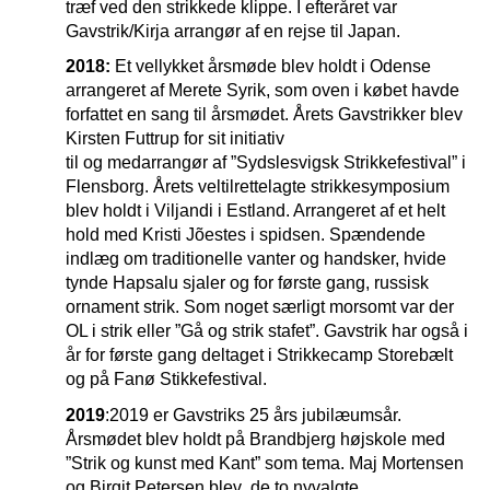
træf ved den strikkede klippe. I efteråret var
Gavstrik/Kirja arrangør af en rejse til Japan.
2018:
Et vellykket årsmøde blev holdt i Odense
arrangeret af Merete Syrik, som oven i købet havde
forfattet en sang til årsmødet. Årets Gavstrikker blev
Kirsten Futtrup for sit initiativ
til og medarrangør af ”Sydslesvigsk Strikkefestival” i
Flensborg. Årets veltilrettelagte strikkesymposium
blev holdt i Viljandi i Estland. Arrangeret af et helt
hold med Kristi Jõestes i spidsen. Spændende
indlæg om traditionelle vanter og handsker, hvide
tynde Hapsalu sjaler og for første gang, russisk
ornament strik. Som noget særligt morsomt var der
OL i strik eller ”Gå og strik stafet”. Gavstrik har også i
år for første gang deltaget i Strikkecamp Storebælt
og på Fanø Stikkefestival.
2019
:
2019 er Gavstriks 25 års jubilæumsår.
Årsmødet blev holdt på Brandbjerg højskole med
”Strik og kunst med Kant” som tema. Maj Mortensen
og Birgit Petersen blev de to nyvalgte