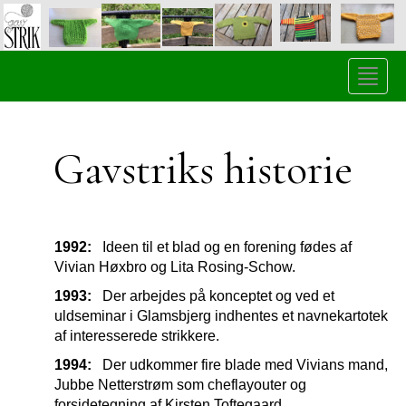
Toggle
naviga
Gavstriks historie
1992:
Ideen til et blad og en forening fødes af
Vivian Høxbro og Lita Rosing-Schow.
1993:
Der arbejdes på konceptet og ved et
uldseminar i Glamsbjerg indhentes et navnekartotek
af interesserede strikkere.
1994:
Der udkommer fire blade med Vivians mand,
Jubbe Netterstrøm som cheflayouter og
forsidetegning af Kirsten Toftegaard