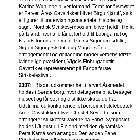
Katrine Wohllebe bliver formand. Tema for årsmødet
er Farver. Årets Gavstrikker bliver Birgit Kjärulf, strik
af figurer til undervisningsmateriale, historie og
sagn. Nordisk Strikkesymposium bliver holdt i Hella
på Island, hvor alle får et forhold til Lopi-garnet og
Islands formidable natur. Palina Sigurbergsdottir,
Sigrun Sigurgestsdottir og Magret står for
arrangementet og deltagerne møder verdens første
kvindelige præsident, Vigdis Finburgadottir.
Gavstrik er repræsenteret på Fanøs første
Strikkefestival.
2007:
Bladet udkommer helt i farver! Årsmødet
holdes i Sønderborg, hvor deltagerne bl.a. besøger
museet og får set nogle strikke-skatte derfra.
Udstilling og konkurrence: et personligt stolebetræk
Årets Gavstrikker bliver Christel Seyfarth, som
arrangerer strikkefestivalerne på Fanø. Symposiet
holdes i Juensuu i Finland med den dynamiske
Petra Kärnä som arrangør. Den anden Fanø