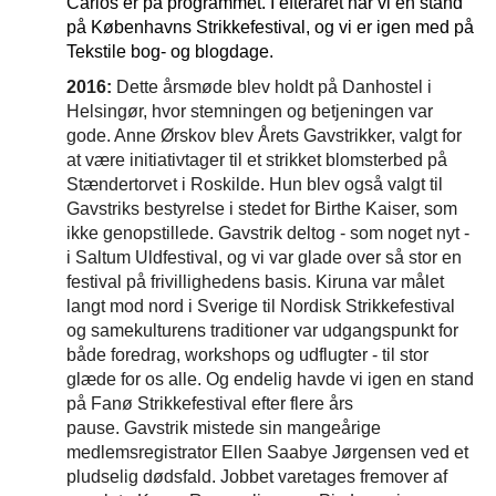
Carlos er på programmet. I efteråret har vi en stand
på Københavns Strikkefestival, og vi er igen med på
Tekstile bog- og blogdage.
2016:
Dette årsmøde blev holdt på Danhostel i
Helsingør, hvor stemningen og betjeningen var
gode. Anne Ørskov blev Årets Gavstrikker, valgt for
at være initiativtager til et strikket blomsterbed på
Stændertorvet i Roskilde. Hun blev også valgt til
Gavstriks bestyrelse i stedet for Birthe Kaiser, som
ikke genopstillede. Gavstrik deltog - som noget nyt -
i Saltum Uldfestival, og vi var glade over så stor en
festival på frivillighedens basis. Kiruna var målet
langt mod nord i Sverige til Nordisk Strikkefestival
og samekulturens traditioner var udgangspunkt for
både foredrag, workshops og udflugter - til stor
glæde for os alle.
Og endelig havde vi igen en stand
på Fanø Strikkefestival efter flere års
pause.
Gavstrik mistede sin mangeårige
medlemsregistrator Ellen Saabye Jørgensen ved et
pludselig dødsfald. Jobbet varetages fremover af