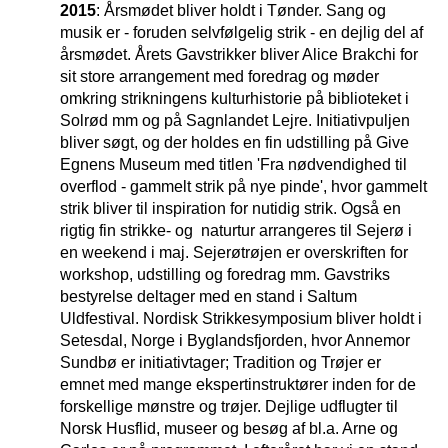
2015
: Årsmødet bliver holdt i Tønder. Sang og
musik er - foruden selvfølgelig strik - en dejlig del af
årsmødet. Årets Gavstrikker bliver Alice Brakchi for
sit store arrangement med foredrag og møder
omkring strikningens kulturhistorie på biblioteket i
Solrød mm og på Sagnlandet Lejre. Initiativpuljen
bliver søgt, og der holdes en fin udstilling på Give
Egnens Museum med titlen 'Fra nødvendighed til
overflod - gammelt strik på nye pinde', hvor gammelt
strik bliver til inspiration for nutidig strik. Også en
rigtig fin strikke- og naturtur arrangeres til Sejerø i
en weekend i maj. Sejerøtrøjen er overskriften for
workshop, udstilling og foredrag mm. Gavstriks
bestyrelse deltager med en stand i Saltum
Uldfestival. Nordisk Strikkesymposium bliver holdt i
Setesdal, Norge i Byglandsfjorden, hvor Annemor
Sundbø er initiativtager; Tradition og Trøjer er
emnet med mange ekspertinstruktører inden for de
forskellige mønstre og trøjer. Dejlige udflugter til
Norsk Husflid, museer og besøg af bl.a. Arne og