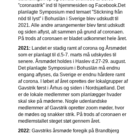
”coronastrik” ind til hjemmesiden og Facebook.Det
planlagte Symposium med temaet ”Stickning från
nöd til lyst” i Bohuslän i Sverige blev udskudt til
2021. Alle andre arrangementer blev først udskudt
og siden aflyst, alt sammen på grund af coronaen.
På trods af coronaen er bladet udkommet hele året.
2021:
Landet er stadig ramt af corona og Årsmødet
som er planlagt til d.5-7. marts må udskydes til
senere. Årsmødet holdes i Haslev d.27-29. august.
Det planlagte Symposium i Bohuslän må endnu
engang aflyses, da Sverige er endnu hårdere ramt
af corona. I løbet af året oprettes der lokalgrupper af
Gavstrik først i Århus og siden i Nordsjælland. Det
er de lokale medlemmer som planlægger hvader
skal ske på møderne. Nogle udenlandske
medlemmer af Gavstrik opretter zoom møder, hvor
de mødes og snakker strik. På trods af coronaen er
medlemstallet steget støt gennem året.
2022:
Gavstriks årsmøde foregik på Brandbjerg