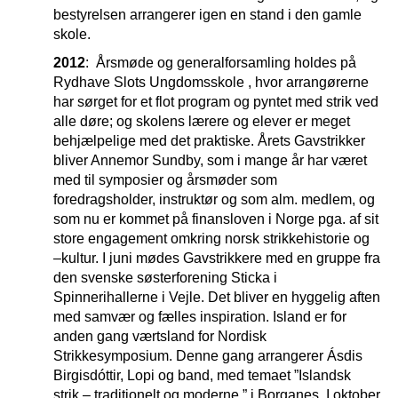
bestyrelsen arrangerer igen en stand i den gamle
skole.
2012
: Årsmøde og generalforsamling holdes på
Rydhave Slots Ungdomsskole , hvor arrangørerne
har sørget for et flot program og pyntet med strik ved
alle døre; og skolens lærere og elever er meget
behjælpelige med det praktiske. Årets Gavstrikker
bliver Annemor Sundby, som i mange år har været
med til symposier og årsmøder som
foredragsholder, instruktør og som alm. medlem, og
som nu er kommet på finansloven i Norge pga. af sit
store engagement omkring norsk strikkehistorie og
–kultur. I juni mødes Gavstrikkere med en gruppe fra
den svenske søsterforening Sticka i
Spinnerihallerne i Vejle. Det bliver en hyggelig aften
med samvær og fælles inspiration. Island er for
anden gang værtsland for Nordisk
Strikkesymposium. Denne gang arrangerer Ásdis
Birgisdóttir, Lopi og band, med temaet ”Islandsk
strik – traditionelt og moderne ” i Borganes. I oktober