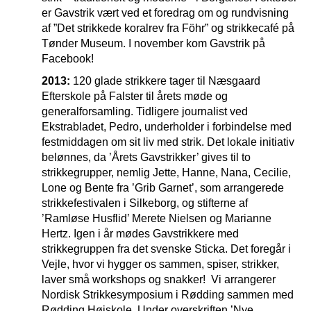
er Gavstrik vært ved et foredrag om og rundvisning
af ”Det strikkede koralrev fra Föhr” og strikkecafé på
Tønder Museum. I november kom Gavstrik på
Facebook!
2013:
120 glade strikkere tager til Næsgaard
Efterskole på Falster til årets møde og
generalforsamling. Tidligere journalist ved
Ekstrabladet, Pedro, underholder i forbindelse med
festmiddagen om sit liv med strik. Det lokale initiativ
belønnes, da ’Årets Gavstrikker’ gives til to
strikkegrupper, nemlig Jette, Hanne, Nana, Cecilie,
Lone og Bente fra ’Grib Garnet’, som arrangerede
strikkefestivalen i Silkeborg, og stifterne af
’Ramløse Husflid’ Merete Nielsen og Marianne
Hertz. Igen i år mødes Gavstrikkere med
strikkegruppen fra det svenske Sticka. Det foregår i
Vejle, hvor vi hygger os sammen, spiser, strikker,
laver små workshops og snakker! Vi arrangerer
Nordisk Strikkesymposium i Rødding sammen med
Rødding Højskole. Under overskriften ’Nye