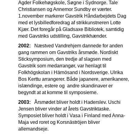
Agder Folkehøgskole, Søgne i Sydnorge. Tale
Christiansen og Annemor Sundby er værter.
1.november markerer Gavstrik Håndarbejdets Dag
med et lysbilledforedrag af strikkunstneren Lotte
Kjær. Det foregår på Gladsaxe Bibliotek, samtidig
med Gavstriks udstilling, Gavstrikhænder.
2002:
Næstved Vandrehjem dannede for anden
gang rammen om Gavstriks årsmøde. Nordiskt
Sticksymposium, den tredje af slagsen med
Gavstrik som medarrangør, var henlagt til
Folkhögskolan i Härnösand i Nordsverige. Ulrika
Bos Kerttu arrangerer. Både japanere, amerikanere,
islændinge, estere og andre skandinaver er
begyndt at at komme til symposierne.
2003:
Årsmødet bliver holdt i Haderslev. Uschi
Jensen bliver vinder af årets Gavstriktaske.
Symposiet bliver holdt i Vasa i Finland med Anna-
Maja ved roret og Korsnäströjen bliver
allemandseje.