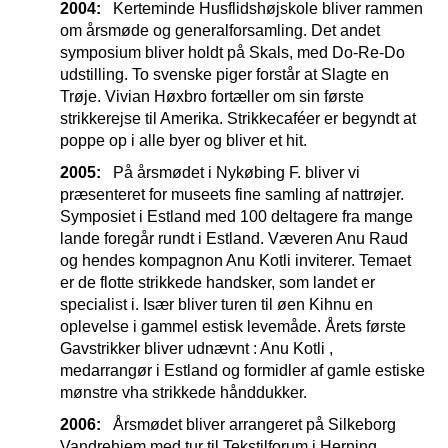
2004:
Kerteminde Husflidshøjskole bliver rammen
om årsmøde og generalforsamling. Det andet
symposium bliver holdt på Skals, med Do-Re-Do
udstilling. To svenske piger forstår at Slagte en
Trøje. Vivian Høxbro fortæller om sin første
strikkerejse til Amerika. Strikkecaféer er begyndt at
poppe op i alle byer og bliver et hit.
2005:
På årsmødet i Nykøbing F. bliver vi
præsenteret for museets fine samling af nattrøjer.
Symposiet i Estland med 100 deltagere fra mange
lande foregår rundt i Estland. Væveren Anu Raud
og hendes kompagnon Anu Kotli inviterer. Temaet
er de flotte strikkede handsker, som landet er
specialist i. Især bliver turen til øen Kihnu en
oplevelse i gammel estisk levemåde. Årets første
Gavstrikker bliver udnævnt : Anu Kotli ,
medarrangør i Estland og formidler af gamle estiske
mønstre vha strikkede hånddukker.
2006:
Årsmødet bliver arrangeret på Silkeborg
Vandrehjem med tur til Tekstilforum i Herning.