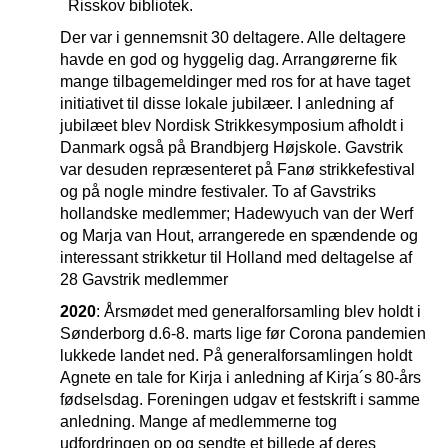
Risskov bibliotek.
Der var i gennemsnit 30 deltagere. Alle deltagere
havde en god og hyggelig dag. Arrangørerne fik
mange tilbagemeldinger med ros for at have taget
initiativet til disse lokale jubilæer. I anledning af
jubilæet blev Nordisk Strikkesymposium afholdt i
Danmark også på Brandbjerg Højskole.
Gavstrik
var desuden repræsenteret på Fanø strikkefestival
og på nogle mindre festivaler. To af Gavstriks
hollandske medlemmer; Hadewyuch van der Werf
og Marja van Hout, arrangerede en spændende og
interessant strikketur til Holland med deltagelse af
28 Gavstrik medlemmer
2020
: Årsmødet med generalforsamling blev holdt i
Sønderborg d.6-8. marts lige før Corona pandemien
lukkede landet ned. På generalforsamlingen holdt
Agnete en tale for Kirja i anledning af Kirja´s 80-års
fødselsdag. Foreningen udgav et festskrift i samme
anledning. Mange af medlemmerne tog
udfordringen op og sendte et billede af deres